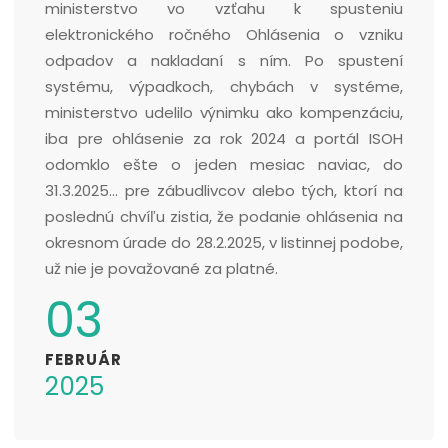
ministerstvo vo vzťahu k spusteniu
elektronického ročného Ohlásenia o vzniku
odpadov a nakladaní s ním. Po spustení
systému, výpadkoch, chybách v systéme,
ministerstvo udelilo výnimku ako kompenzáciu,
iba pre ohlásenie za rok 2024 a portál ISOH
odomklo ešte o jeden mesiac naviac, do
31.3.2025... pre zábudlivcov alebo tých, ktorí na
poslednú chvíľu zistia, že podanie ohlásenia na
okresnom úrade do 28.2.2025, v listinnej podobe,
už nie je považované za platné.
03
FEBRUÁR
2025