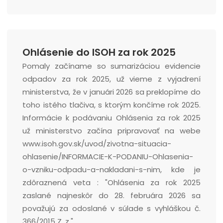
Ohlásenie do ISOH za rok 2025
Pomaly začíname so sumarizáciou evidencie
odpadov za rok 2025, už vieme z vyjadrení
ministerstva, že v januári 2026 sa preklopíme do
toho istého tlačiva, s ktorým končíme rok 2025.
Informácie k podávaniu Ohlásenia za rok 2025
už ministerstvo začína pripravovať na webe
www.isoh.gov.sk/uvod/zivotna-situacia-
ohlasenie/INFORMACIE-K-PODANIU-Ohlasenia-
o-vzniku-odpadu-a-nakladani-s-nim, kde je
zdôraznená veta : "Ohlásenia za rok 2025
zaslané najneskôr do 28. februára 2026 sa
považujú za odoslané v súlade s vyhláškou č.
366/2015 Z. z."