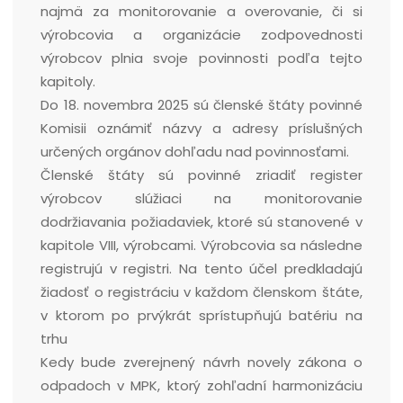
najmä za monitorovanie a overovanie, či si
výrobcovia a organizácie zodpovednosti
výrobcov plnia svoje povinnosti podľa tejto
kapitoly.
Do 18. novembra 2025 sú členské štáty povinné
Komisii oznámiť názvy a adresy príslušných
určených orgánov dohľadu nad povinnosťami.
Členské štáty sú povinné zriadiť register
výrobcov slúžiaci na monitorovanie
dodržiavania požiadaviek, ktoré sú stanovené v
kapitole VIII, výrobcami. Výrobcovia sa následne
registrujú v registri. Na tento účel predkladajú
žiadosť o registráciu v každom členskom štáte,
v ktorom po prvýkrát sprístupňujú batériu na
trhu
Kedy bude zverejnený návrh novely zákona o
odpadoch v MPK, ktorý zohľadní harmonizáciu