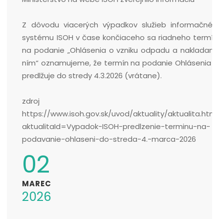
Z dôvodu viacerých výpadkov služieb informačnéh
systému ISOH v čase končiaceho sa riadneho termín
na podanie „Ohlásenia o vzniku odpadu a nakladaní 
ním“ oznamujeme, že termín na podanie Ohlásenia s
predlžuje do stredy 4.3.2026 (vrátane).
zdroj 
https://www.isoh.gov.sk/uvod/aktuality/aktualita.html
aktualitaId=Vypadok-ISOH-predlzenie-terminu-na-
podavanie-ohlaseni-do-streda-4.-marca-2026
02
MAREC
2026