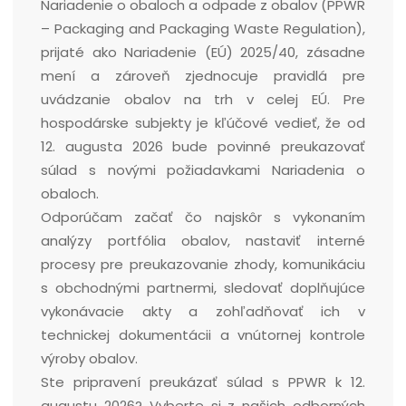
Nariadenie o obaloch a odpade z obalov (PPWR
– Packaging and Packaging Waste Regulation),
prijaté ako Nariadenie (EÚ) 2025/40, zásadne
mení a zároveň zjednocuje pravidlá pre
uvádzanie obalov na trh v celej EÚ. Pre
hospodárske subjekty je kľúčové vedieť, že od
12. augusta 2026 bude povinné preukazovať
súlad s novými požiadavkami Nariadenia o
obaloch.
Odporúčam začať čo najskôr s vykonaním
analýzy portfólia obalov, nastaviť interné
procesy pre preukazovanie zhody, komunikáciu
s obchodnými partnermi, sledovať doplňujúce
vykonávacie akty a zohľadňovať ich v
technickej dokumentácii a vnútornej kontrole
výroby obalov.
Ste pripravení preukázať súlad s PPWR k 12.
augustu 2026? Vyberte si z našich odborných