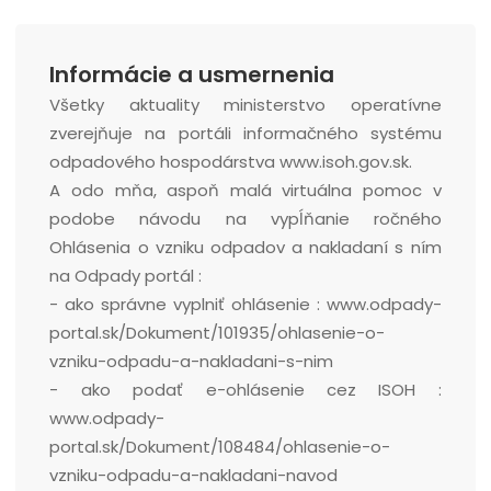
Informácie a usmernenia
Všetky aktuality ministerstvo operatívne
zverejňuje na portáli informačného systému
odpadového hospodárstva www.isoh.gov.sk.
A odo mňa, aspoň malá virtuálna pomoc v
podobe návodu na vypĺňanie ročného
Ohlásenia o vzniku odpadov a nakladaní s ním
na Odpady portál :
- ako správne vyplniť ohlásenie : www.odpady-
portal.sk/Dokument/101935/ohlasenie-o-
vzniku-odpadu-a-nakladani-s-nim
- ako podať e-ohlásenie cez ISOH :
www.odpady-
portal.sk/Dokument/108484/ohlasenie-o-
vzniku-odpadu-a-nakladani-navod