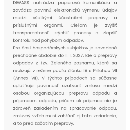
DIWASS nahrádza papierovú komunikáciu a
zavádza povinnú elektronickú výmenu údajov
medzi všetkými účastníkmi prepravy a
príslušnými orgánmi. Cieľom je zvýšiť
transparentnosť, zrýchliť procesy a zlepšiť
kontrolu nad pohybom odpadov.
Pre časť hospodárskych subjektov je zavedené
prechodné obdobie do 1. 1. 2027. Ide o prepravy
odpadov z tzv. Zeleného zoznamu, ktoré sa
realizujú v režime podľa článku 18 s Prílohou VII
(Annex VII). V týchto prípadoch sa súčasne
uplatňuje povinnosť uzatvoriť zmluvu medzi
osobou organizujúcou prepravu odpadu a
príjemcom odpadu, pričom ak príjemca nie je
zároveň zariadením na spracovanie odpadu,
zmluvný vzťah musí zahŕňať aj toto zariadenie,
a to pred začatím prepravy.