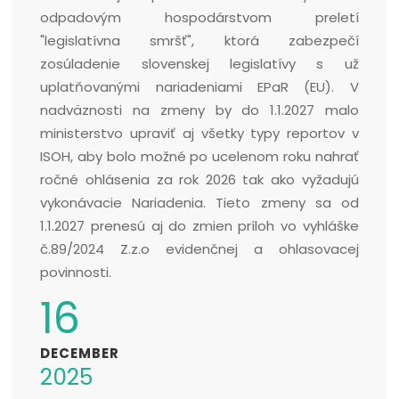
odpadovým hospodárstvom preletí
"legislatívna smršť", ktorá zabezpečí
zosúladenie slovenskej legislatívy s už
uplatňovanými nariadeniami EPaR (EU). V
nadväznosti na zmeny by do 1.1.2027 malo
ministerstvo upraviť aj všetky typy reportov v
ISOH, aby bolo možné po ucelenom roku nahrať
ročné ohlásenia za rok 2026 tak ako vyžadujú
vykonávacie Nariadenia. Tieto zmeny sa od
1.1.2027 prenesú aj do zmien príloh vo vyhláške
č.89/2024 Z.z.o evidenčnej a ohlasovacej
povinnosti.
16
DECEMBER
2025