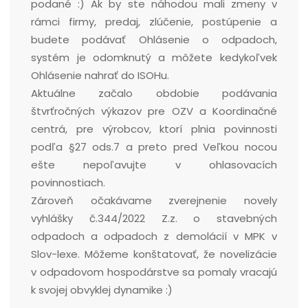
podané :) Ak by ste náhodou mali zmeny v
rámci firmy, predaj, zlúčenie, postúpenie a
budete podávať Ohlásenie o odpadoch,
systém je odomknutý a môžete kedykoľvek
Ohlásenie nahrať do ISOHu.
Aktuálne začalo obdobie podávania
štvrťročných výkazov pre OZV a Koordinačné
centrá, pre výrobcov, ktorí plnia povinnosti
podľa §27 ods.7 a preto pred Veľkou nocou
ešte nepoľavujte v ohlasovacích
povinnostiach.
Zároveň očakávame zverejnenie novely
vyhlášky č.344/2022 Z.z. o stavebných
odpadoch a odpadoch z demolácií v MPK v
Slov-lexe. Môžeme konštatovať, že novelizácie
v odpadovom hospodárstve sa pomaly vracajú
k svojej obvyklej dynamike :)