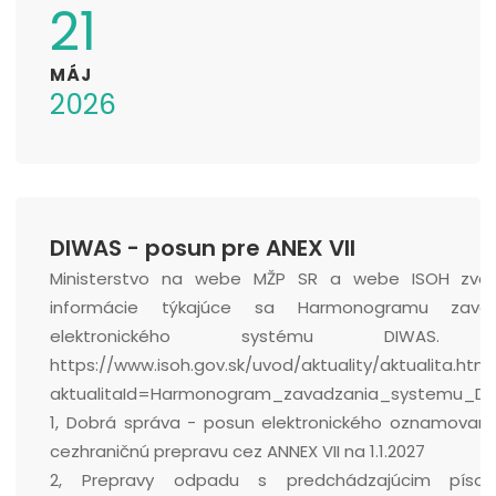
21
MÁJ
2026
DIWAS - posun pre ANEX VII
Ministerstvo na webe MŽP SR a webe ISOH zvere
informácie týkajúce sa Harmonogramu zaved
elektronického systému DIWAS. li
https://www.isoh.gov.sk/uvod/aktuality/aktualita.html
aktualitaId=Harmonogram_zavadzania_systemu_D
1, Dobrá správa - posun elektronického oznamovani
cezhraničnú prepravu cez ANNEX VII na 1.1.2027
2, Prepravy odpadu s predchádzajúcim píso