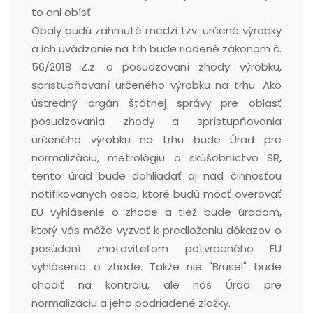
to ani obísť.
Obaly budú zahrnuté medzi tzv. určené výrobky
a ich uvádzanie na trh bude riadené zákonom č.
56/2018 Z.z. o posudzovaní zhody výrobku,
sprístupňovaní určeného výrobku na trhu. Ako
ústredný orgán štátnej správy pre oblasť
posudzovania zhody a sprístupňovania
určeného výrobku na trhu bude Úrad pre
normalizáciu, metrológiu a skúšobníctvo SR,
tento úrad bude dohliadať aj nad činnosťou
notifikovaných osôb, ktoré budú môcť overovať
EU vyhlásenie o zhode a tiež bude úradom,
ktorý vás môže vyzvať k predloženiu dôkazov o
posúdení zhotoviteľom potvrdeného EU
vyhlásenia o zhode. Takže nie "Brusel" bude
chodiť na kontrolu, ale náš Úrad pre
normalizáciu a jeho podriadené zložky.