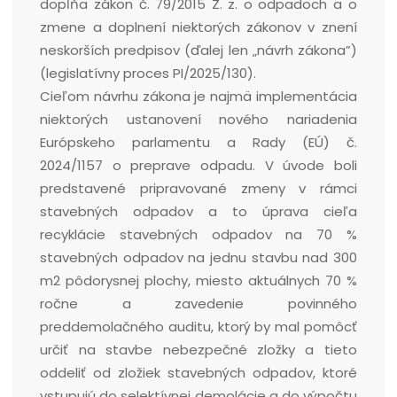
dopĺňa zákon č. 79/2015 Z. z. o odpadoch a o
zmene a doplnení niektorých zákonov v znení
neskorších predpisov (ďalej len „návrh zákona”)
(legislatívny proces PI/2025/130).
Cieľom návrhu zákona je najmä implementácia
niektorých ustanovení nového nariadenia
Európskeho parlamentu a Rady (EÚ) č.
2024/1157 o preprave odpadu. V úvode boli
predstavené pripravované zmeny v rámci
stavebných odpadov a to úprava cieľa
recyklácie stavebných odpadov na 70 %
stavebných odpadov na jednu stavbu nad 300
m2 pôdorysnej plochy, miesto aktuálnych 70 %
ročne a zavedenie povinného
preddemolačného auditu, ktorý by mal pomôcť
určiť na stavbe nebezpečné zložky a tieto
oddeliť od zložiek stavebných odpadov, ktoré
vstupujú do selektívnej demolácie a do výpočtu