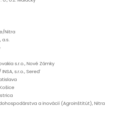
ce/Nitra
 a.s.
e
vakia s.r.o., Nové Zámky
 INSA, s.r.o., Sereď
atislava
 Košice
ystrica
dohospodárstva a inovácií (Agroinštitút), Nitra