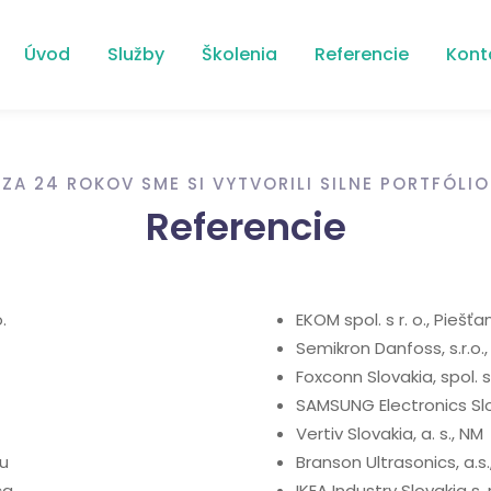
Úvod
Služby
Školenia
Referencie
Kont
ZA 24 ROKOV SME SI VYTVORILI SILNE PORTFÓLIO
Referencie
.
EKOM spol. s r. o., Piešťa
Semikron Danfoss, s.r.o.
Foxconn Slovakia, spol. s 
SAMSUNG Electronics Slov
Vertiv Slovakia, a. s., NM
ku
Branson Ultrasonics, a.s.
ca
IKEA Industry Slovakia s. r