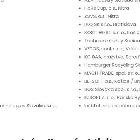
HoReCup, a.s., Nitra
ZSVS, a.s., Nitra
LKQ SK s.r.o., Bratislava
KOSIT WEST s. r. o., Koši
Technické služby Senica,
VEPOS, spol. s r.o., Vrábl
KC BAA, družstvo, Sereď
Hamburger Recycling Slo
MACH TRADE, spol. s r. o./
BE-SOFT a.s., Košice / Br
SGS Slovakia spol. s r.o.,
INISOFT s. r. o., Banská B
ologies Slovakia s.r.o.,
Inštitút znalostného pô