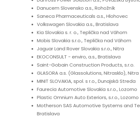
Danucem Slovensko a.s., Rohožník
Saneca Pharmaceuticals a.s., Hlohovec
Volkswagen Slovakia a.s., Bratislava
Kia Slovakia s. r. o., Teplička nad Váhom
Mobis Slovakia s.r.o., Teplička nad Váhom
Jaguar Land Rover Slovakia s.r.o., Nitra
EKOCONSULT - enviro, a.s., Bratislava
Saint-Gobain Construction Products, s.r.o.
GLASORA a.s. (Glassolutions, Nitrasklo), Nitra
MINIT SLOVAKIA, spol. s r.o., Dunajská Streda
Faurecia Automotive Slovakia s.r.o., Lozorno
Plastic Omnium Auto Exteriors, s.r.o., Lozorno
Motherson SAS Automotive Systems and Techn
Bratislava