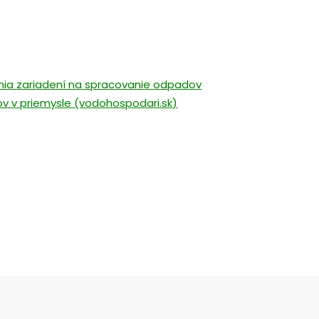
nia zariadení na spracovanie odpadov
 v priemysle (vodohospodari.sk)