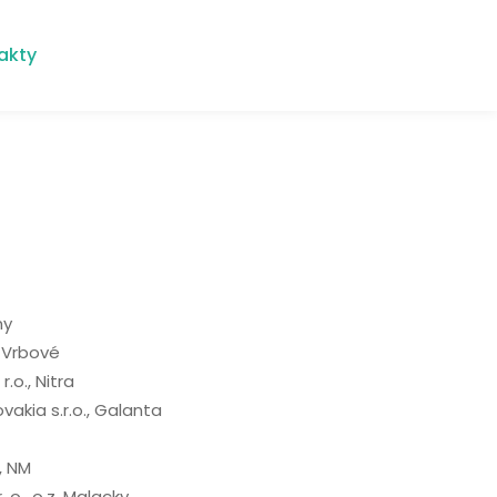
akty
ny
, Vrbové
r.o., Nitra
akia s.r.o., Galanta
, NM
. o., o.z. Malacky