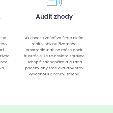
&
Audit zhody
a na
Ak chcete začať vo firme niečo
 lebo
robiť v oblasti životného
tí,
prostredia inak, no máte pocit
atívne
frustrácie, že to neviete správne
chce
uchopiť, tak napíšte a ja rada
ia,
prídem, aby sme aktuálny stav
vyhodnotili a navrhli zmenu.