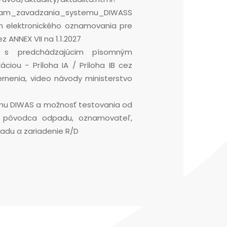
gram_zavadzania_systemu_DIWASS
un elektronického oznamovania pre
 ANNEX VII na 1.1.2027
 s predchádzajúcim písomným
áciou - Príloha IA / Príloha IB cez
rnenia, video návody ministerstvo
ému DIWAS a možnosť testovania od
 sa pôvodca odpadu, oznamovateľ,
adu a zariadenie R/D