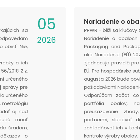
05
Nariadenie o oba
ajúcich sa
PPWR – blíži sa kľúčový 
2026
e odpovedám
Nariadenie o obaloc
 obísť. Nie,
Packaging and Packagi
ako Nariadenie (EÚ) 2
robky a ich
zjednocuje pravidlá pre
56/2018 Z.z.
EÚ. Pre hospodárske subj
ní určeného
augusta 2026 bude povi
j správy pre
požiadavkami Nariadeni
ia určeného
Odporúčam začať čo 
, metrológiu
portfólia obalov, n
adať aj nad
preukazovanie zhody
 budú môcť
partnermi, sledovať 
ude úradom,
zohľadňovať ich v tech
 dôkazov o
kontrole výroby obalov.