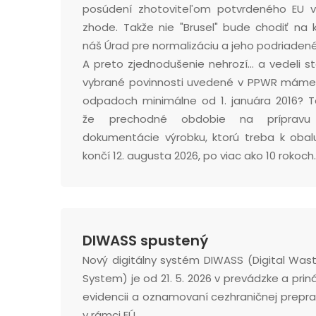
posúdení zhotoviteľom potvrdeného EU v
zhode. Takže nie "Brusel" bude chodiť na k
náš Úrad pre normalizáciu a jeho podriadené
A preto zjednodušenie nehrozí... a vedeli s
vybrané povinnosti uvedené v PPWR máme
odpadoch minimálne od 1. januára 2016? 
že prechodné obdobie na prípravu 
dokumentácie výrobku, ktorú treba k obal
končí 12. augusta 2026, po viac ako 10 rokoch.
DIWASS spustený
Nový digitálny systém DIWASS (Digital Was
System) je od 21. 5. 2026 v prevádzke a pri
evidencii a oznamovaní cezhraničnej prepr
v rámci EÚ.