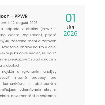
01
loch - PPWR
termín 12. august 2026
JÚN
h a odpade z obalov (PPWR –
2026
ng Waste Regulation), prijaté
025/40, zásadne mení a zároveň
 uvádzanie obalov na trh v celej
ekty je kľúčové vedieť, že od 12.
nné preukazovať súlad s novými
a o obaloch.
najskôr s vykonaním analýzy
astaviť interné procesy pre
, komunikáciu s obchodnými
doplňujúce vykonávacie akty a
nickej dokumentácii a vnútornej