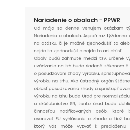
Nariadenie o obaloch - PPWR
Od mája sa denne venujem otázkam týk
Nariadenia o obaloch. Aspoň raz týždenn
na otázku, či je možné zjednodušiť to alebo
nejde to zjednodušiť a nejde to ani obísť.
Obaly budú zahrnuté medzi tzv. určené vý
uvádzanie na trh bude riadené zákonom č. 
o posudzovaní zhody výrobku, sprístupňova
výrobku na trhu. Ako ústredný orgán štátne
oblasť posudzovania zhody a sprístupňovan
výrobku na trhu bude Úrad pre normalizáciu
a skúšobníctvo SR, tento úrad bude dohli
činnosťou notifikovaných osôb, ktoré
overovať EU vyhlásenie o zhode a tiež b
ktorý vás môže vyzvať k predloženiu