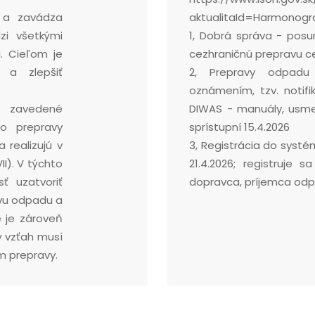
 a zavádza
aktualitaId=Harmono
zi všetkými
1, Dobrá správa - pos
. Cieľom je
cezhraničnú prepravu cez
y a zlepšiť
2, Prepravy odpadu
oznámením, tzv. notifik
e zavedené
DIWAS - manuály, usme
o prepravy
sprístupní 15.4.2026
 realizujú v
3, Registrácia do syst
II). V týchto
21.4.2026; registruje
ť uzatvoriť
dopravca, príjemca odp
vu odpadu a
 je zároveň
 vzťah musí
m prepravy.