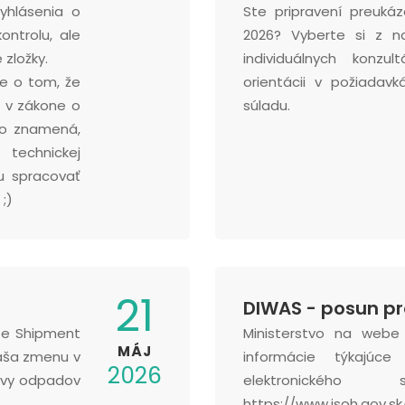
yhlásenia o
Ste pripravení preuká
ontrolu, ale
2026? Vyberte si z n
 zložky.
individuálnych konzu
te o tom, že
orientácii v požiadav
 v zákone o
súladu.
To znamená,
technickej
u spracovať
 ;)
21
DIWAS - posun pr
te Shipment
Ministerstvo na webe
MÁJ
náša zmenu v
informácie týkajúc
2026
avy odpadov
elektronického
https://www.isoh.gov.sk