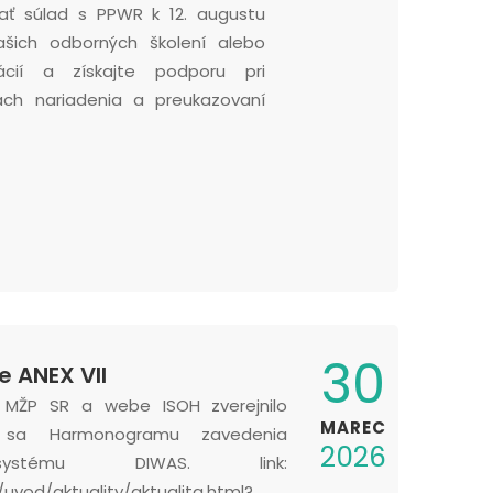
zať súlad s PPWR k 12. augustu
ašich odborných školení alebo
ltácií a získajte podporu pri
kách nariadenia a preukazovaní
30
e ANEX VII
 MŽP SR a webe ISOH zverejnilo
MAREC
e sa Harmonogramu zavedenia
2026
 systému DIWAS. link:
/uvod/aktuality/aktualita.html?