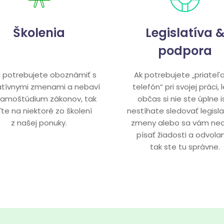
Školenia
Legislatíva 
podpora
a potrebujete oboznámiť s
Ak potrebujete „priateľ
latívnymi zmenami a nebaví
telefón“ pri svojej práci,
samoštúdium zákonov, tak
občas si nie ste úplne is
ďte na niektoré zo školení
nestíhate sledovať legisl
z našej ponuky.
zmeny alebo sa vám ne
písať žiadosti a odvolan
tak ste tu správne.