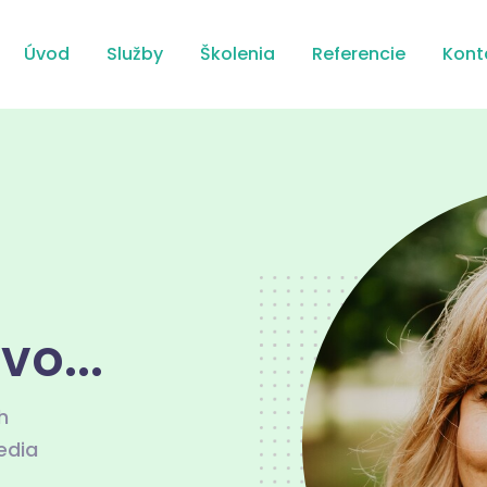
Úvod
Služby
Školenia
Referencie
Kont
o...
h
edia