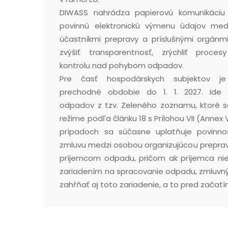
DIWASS nahrádza papierovú komunikáciu
povinnú elektronickú výmenu údajov med
účastníkmi prepravy a príslušnými orgánmi
zvýšiť transparentnosť, zrýchliť proces
kontrolu nad pohybom odpadov.
Pre časť hospodárskych subjektov j
prechodné obdobie do 1. 1. 2027. Ide 
odpadov z tzv. Zeleného zoznamu, ktoré sa
režime podľa článku 18 s Prílohou VII (Annex V
prípadoch sa súčasne uplatňuje povinnos
zmluvu medzi osobou organizujúcou prepra
príjemcom odpadu, pričom ak príjemca nie
zariadením na spracovanie odpadu, zmluvný
zahŕňať aj toto zariadenie, a to pred začatí