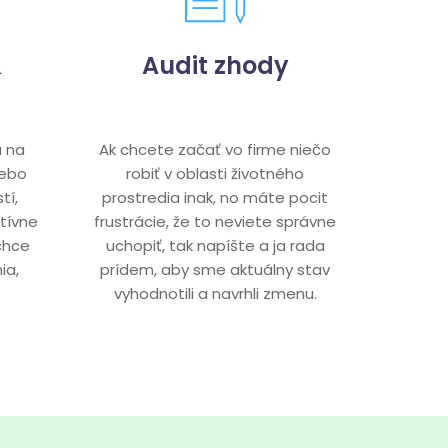
&
Audit zhody
a na
Ak chcete začať vo firme niečo
 lebo
robiť v oblasti životného
tí,
prostredia inak, no máte pocit
atívne
frustrácie, že to neviete správne
chce
uchopiť, tak napíšte a ja rada
ia,
prídem, aby sme aktuálny stav
vyhodnotili a navrhli zmenu.