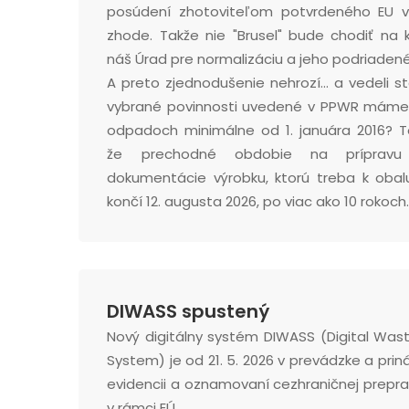
posúdení zhotoviteľom potvrdeného EU v
zhode. Takže nie "Brusel" bude chodiť na k
náš Úrad pre normalizáciu a jeho podriadené
A preto zjednodušenie nehrozí... a vedeli s
vybrané povinnosti uvedené v PPWR máme
odpadoch minimálne od 1. januára 2016? 
že prechodné obdobie na prípravu 
dokumentácie výrobku, ktorú treba k obal
končí 12. augusta 2026, po viac ako 10 rokoch.
DIWASS spustený
Nový digitálny systém DIWASS (Digital Was
System) je od 21. 5. 2026 v prevádzke a pri
evidencii a oznamovaní cezhraničnej prepr
v rámci EÚ.