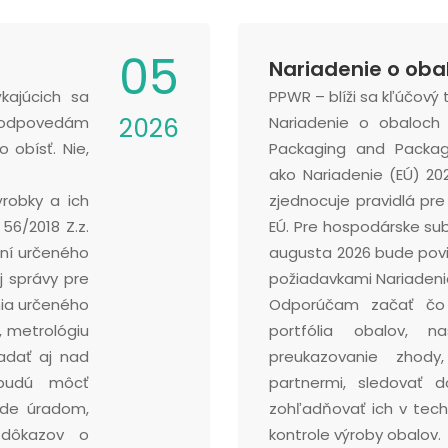
05
Nariadenie o oba
ajúcich sa
PPWR – blíži sa kľúčový 
2026
e odpovedám
Nariadenie o obaloc
 obísť. Nie,
Packaging and Packagi
ako Nariadenie (EÚ) 2
robky a ich
zjednocuje pravidlá pre
56/2018 Z.z.
EÚ. Pre hospodárske subj
ní určeného
augusta 2026 bude povi
j správy pre
požiadavkami Nariadeni
ia určeného
Odporúčam začať čo 
, metrológiu
portfólia obalov, n
adať aj nad
preukazovanie zhody
 budú môcť
partnermi, sledovať 
ude úradom,
zohľadňovať ich v tech
 dôkazov o
kontrole výroby obalov.