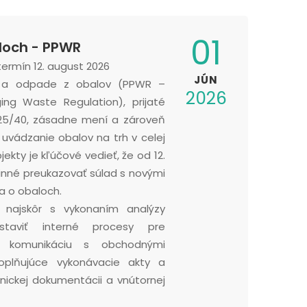
01
loch - PPWR
termín 12. august 2026
JÚN
h a odpade z obalov (PPWR –
2026
ng Waste Regulation), prijaté
025/40, zásadne mení a zároveň
 uvádzanie obalov na trh v celej
ekty je kľúčové vedieť, že od 12.
nné preukazovať súlad s novými
a o obaloch.
najskôr s vykonaním analýzy
astaviť interné procesy pre
, komunikáciu s obchodnými
doplňujúce vykonávacie akty a
nickej dokumentácii a vnútornej