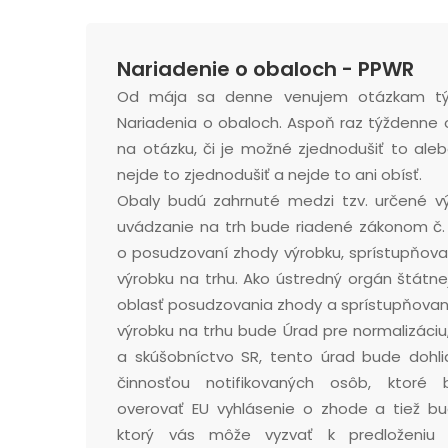
Nariadenie o obaloch - PPWR
Od mája sa denne venujem otázkam týk
Nariadenia o obaloch. Aspoň raz týždenn
na otázku, či je možné zjednodušiť to alebo
nejde to zjednodušiť a nejde to ani obísť.
Obaly budú zahrnuté medzi tzv. určené vý
uvádzanie na trh bude riadené zákonom č. 
o posudzovaní zhody výrobku, sprístupňova
výrobku na trhu. Ako ústredný orgán štátne
oblasť posudzovania zhody a sprístupňovan
výrobku na trhu bude Úrad pre normalizáciu
a skúšobníctvo SR, tento úrad bude dohli
činnosťou notifikovaných osôb, ktoré
overovať EU vyhlásenie o zhode a tiež b
ktorý vás môže vyzvať k predloženiu