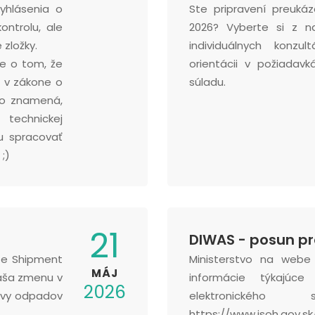
yhlásenia o
Ste pripravení preuká
ontrolu, ale
2026? Vyberte si z n
 zložky.
individuálnych konzu
te o tom, že
orientácii v požiadav
 v zákone o
súladu.
To znamená,
technickej
u spracovať
 ;)
21
DIWAS - posun pr
te Shipment
Ministerstvo na webe
MÁJ
náša zmenu v
informácie týkajúc
2026
avy odpadov
elektronického
https://www.isoh.gov.sk