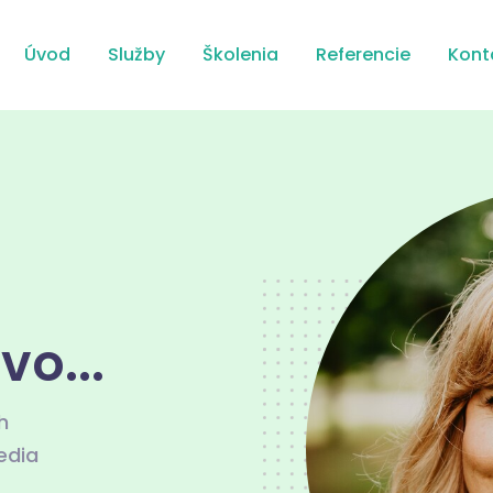
Úvod
Služby
Školenia
Referencie
Kont
o...
h
edia