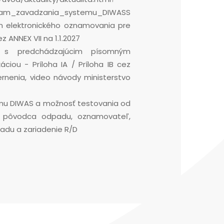
gram_zavadzania_systemu_DIWASS
un elektronického oznamovania pre
 ANNEX VII na 1.1.2027
 s predchádzajúcim písomným
áciou - Príloha IA / Príloha IB cez
rnenia, video návody ministerstvo
ému DIWAS a možnosť testovania od
 sa pôvodca odpadu, oznamovateľ,
adu a zariadenie R/D