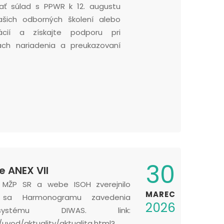
zať súlad s PPWR k 12. augustu
ašich odborných školení alebo
ltácií a získajte podporu pri
kách nariadenia a preukazovaní
30
e ANEX VII
 MŽP SR a webe ISOH zverejnilo
MAREC
e sa Harmonogramu zavedenia
2026
 systému DIWAS. link:
/uvod/aktuality/aktualita.html?