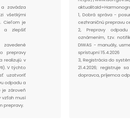
 a zavádza
aktualitaId=Harmono
zi všetkými
1, Dobrá správa - pos
. Cieľom je
cezhraničnú prepravu cez
y a zlepšiť
2, Prepravy odpadu
oznámením, tzv. notifik
e zavedené
DIWAS - manuály, usme
o prepravy
sprístupní 15.4.2026
 realizujú v
3, Registrácia do syst
II). V týchto
21.4.2026; registruje
ť uzatvoriť
dopravca, príjemca odp
vu odpadu a
 je zároveň
 vzťah musí
m prepravy.