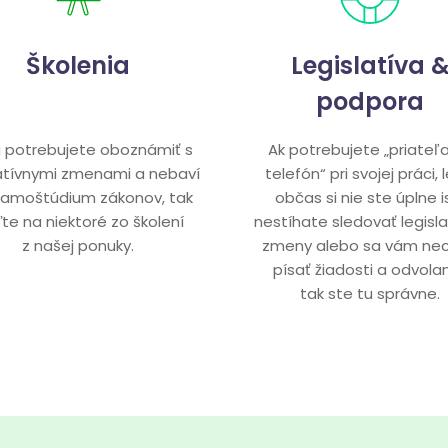
Školenia
Legislatíva 
podpora
a potrebujete oboznámiť s
Ak potrebujete „priateľ
latívnymi zmenami a nebaví
telefón“ pri svojej práci,
samoštúdium zákonov, tak
občas si nie ste úplne is
ďte na niektoré zo školení
nestíhate sledovať legisl
z našej ponuky.
zmeny alebo sa vám ne
písať žiadosti a odvolan
tak ste tu správne.