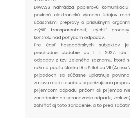
DIWASS nahrádza papierovú komunikáciu
povinnú elektronickú výmenu údajov med
účastníkmi prepravy a príslušnými orgánmi
zvýšiť transparentnosť, zrýchliť proces
kontrolu nad pohybom odpadov.
Pre časť hospodárskych subjektov j
prechodné obdobie do 1. 1. 2027. Ide 
odpadov z tzv. Zeleného zoznamu, ktoré sa
režime podľa článku 18 s Prílohou VII (Annex V
prípadoch sa súčasne uplatňuje povinnos
zmluvu medzi osobou organizujúcou prepra
príjemcom odpadu, pričom ak príjemca nie
zariadením na spracovanie odpadu, zmluvný
zahŕňať aj toto zariadenie, a to pred začatí